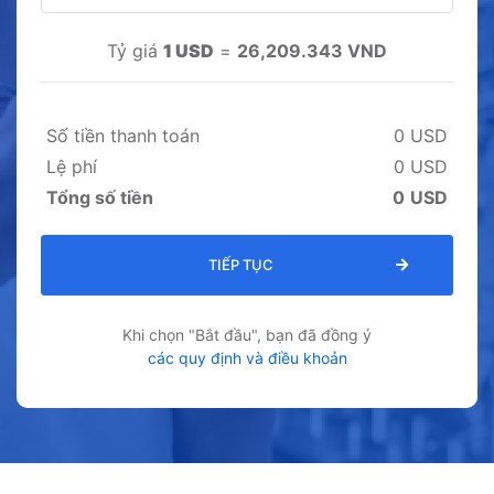
Tỷ giá
1 USD
=
26,209.343 VND
Số tiền thanh toán
0
USD
Lệ phí
0
USD
Tổng số tiền
0
USD
TIẾP TỤC
Khi chọn "Bắt đầu", bạn đã đồng ý
các quy định và điều khoản