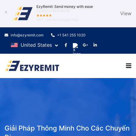
EzyRemit: Send money with ease
EzyRemit Worldwide
✕
View
GET - on the Google Play
info@ezyremit.com
+1 541 255 1020
United States
Giải Pháp Thông Minh Cho Các Chuyến