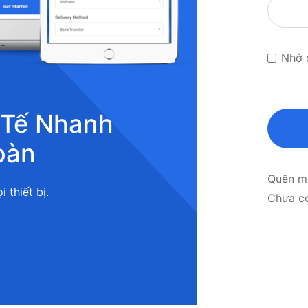
Nhớ 
 Tế Nhanh
oàn
Quên m
 thiết bị.
Chúng
Chưa c