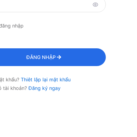
đăng nhập
Chuyển Tiền Không Biên
ĐĂNG NHẬP
Giới
ật khẩu?
Thiêt lập lại mật khẩu
 tôi xây dựng cách thức chuyển tiền mới đến khắp nơi trê
ó tài khoản?
Đăng ký ngay
thế giới.